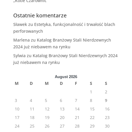
„Kotle Czarownic”
Ostatnie komentarze
Sławek
zu
Estetyka, funkcjonalność i trwałość blach
perforowanych
Marlena
zu
Katalog Branżowy Stali Nierdzewnych
2024 już niebawem na rynku
Sylwia
zu
Katalog Branżowy Stali Nierdzewnych 2024
już niebawem na rynku
August 2026
M
D
M
D
F
S
S
1
2
3
4
5
6
7
8
9
10
11
12
13
14
15
16
17
18
19
20
21
22
23
24
25
26
27
28
29
30